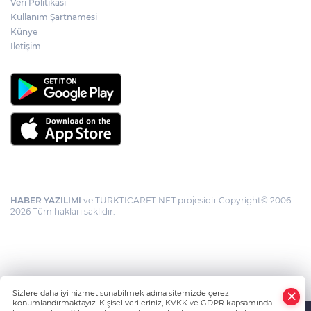
Veri Politikası
Kullanım Şartnamesi
Künye
İletişim
HABER YAZILIMI
ve TURKTICARET.NET projesidir Copyright© 2006-
2026 Tüm hakları saklıdır.
Sizlere daha iyi hizmet sunabilmek adına sitemizde çerez
konumlandırmaktayız. Kişisel verileriniz, KVKK ve GDPR kapsamında