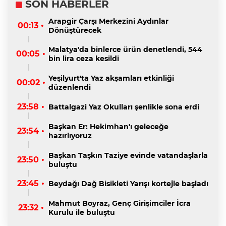
SON HABERLER
Arapgir Çarşı Merkezini Aydınlar
00:13 •
Dönüştürecek
Malatya'da binlerce ürün denetlendi, 544
00:05 •
bin lira ceza kesildi
Yeşilyurt'ta Yaz akşamları etkinliği
00:02 •
düzenlendi
23:58 •
Battalgazi Yaz Okulları şenlikle sona erdi
Başkan Er: Hekimhan'ı geleceğe
23:54 •
hazırlıyoruz
Başkan Taşkın Taziye evinde vatandaşlarla
23:50 •
buluştu
23:45 •
Beydağı Dağ Bisikleti Yarışı kortejle başladı
Mahmut Boyraz, Genç Girişimciler İcra
23:32 •
Kurulu ile buluştu