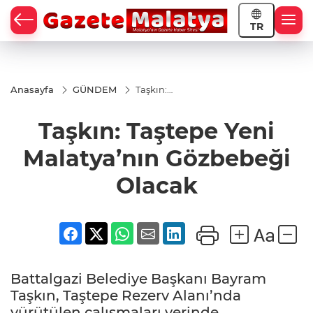
TR
Anasayfa
GÜNDEM
Taşkın:
Taştepe
Yeni
Taşkın: Taştepe Yeni
Malatya’nın
Gözbebeği
Olacak
Malatya’nın Gözbebeği
Olacak
Battalgazi Belediye Başkanı Bayram
Taşkın, Taştepe Rezerv Alanı’nda
yürütülen çalışmaları yerinde