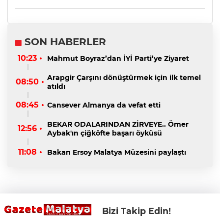
SON HABERLER
10:23 •
Mahmut Boyraz’dan İYİ Parti’ye Ziyaret
Arapgir Çarşını dönüştürmek için ilk temel
08:50 •
atıldı
08:45 •
Cansever Almanya da vefat etti
BEKAR ODALARINDAN ZİRVEYE.. Ömer
12:56 •
Aybak'ın çiğköfte başarı öyküsü
11:08 •
Bakan Ersoy Malatya Müzesini paylaştı
Bizi Takip Edin!