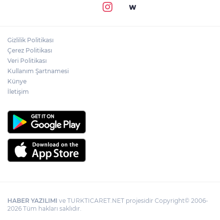
Gizlilik Politikası
Çerez Politikası
Veri Politikası
Kullanım Şartnamesi
Künye
İletişim
HABER YAZILIMI
ve TURKTICARET.NET projesidir Copyright© 2006-
2026 Tüm hakları saklıdır.