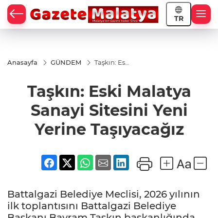
TR
Anasayfa
GÜNDEM
Taşkın: Eski
Malatya
Sanayi
Taşkın: Eski Malatya
Sitesini
Yeni Yerine
Taşıyacağız
Sanayi Sitesini Yeni
Yerine Taşıyacağız
Battalgazi Belediye Meclisi, 2026 yılının
ilk toplantısını Battalgazi Belediye
Başkanı Bayram Taşkın başkanlığında