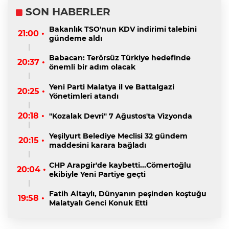
SON HABERLER
Bakanlık TSO'nun KDV indirimi talebini
21:00 •
gündeme aldı
Babacan: Terörsüz Türkiye hedefinde
20:37 •
önemli bir adım olacak
Yeni Parti Malatya il ve Battalgazi
20:25 •
Yönetimleri atandı
20:18 •
"Kozalak Devri" 7 Ağustos'ta Vizyonda
Yeşilyurt Belediye Meclisi 32 gündem
20:15 •
maddesini karara bağladı
CHP Arapgir'de kaybetti...Cömertoğlu
20:04 •
ekibiyle Yeni Partiye geçti
Fatih Altaylı, Dünyanın peşinden koştuğu
19:58 •
Malatyalı Genci Konuk Etti