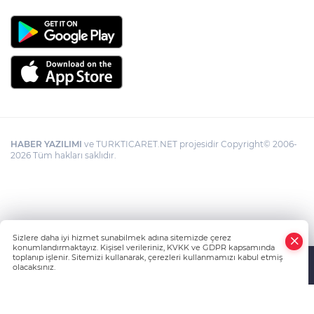
HABER YAZILIMI
ve TURKTICARET.NET projesidir Copyright© 2006-
2026 Tüm hakları saklıdır.
Sizlere daha iyi hizmet sunabilmek adına sitemizde çerez
konumlandırmaktayız. Kişisel verileriniz, KVKK ve GDPR kapsamında
toplanıp işlenir. Sitemizi kullanarak, çerezleri kullanmamızı kabul etmiş
olacaksınız.
Anasayfa
Haber Ara
Yazarlar
İhbar Hattı