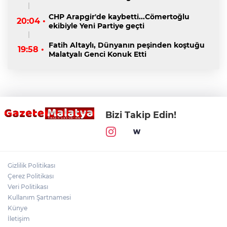
CHP Arapgir'de kaybetti...Cömertoğlu
20:04 •
ekibiyle Yeni Partiye geçti
Fatih Altaylı, Dünyanın peşinden koştuğu
19:58 •
Malatyalı Genci Konuk Etti
Bizi Takip Edin!
Gizlilik Politikası
Çerez Politikası
Veri Politikası
Kullanım Şartnamesi
Künye
İletişim