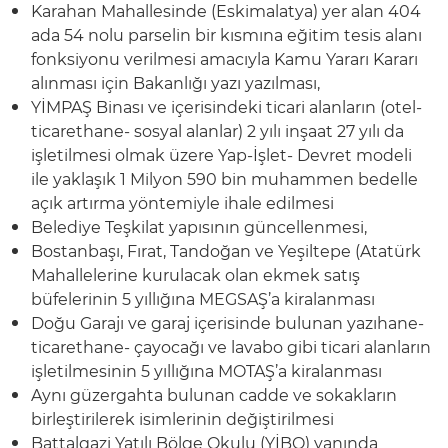
Karahan Mahallesinde (Eskimalatya) yer alan 404
ada 54 nolu parselin bir kısmına eğitim tesis alanı
fonksiyonu verilmesi amacıyla Kamu Yararı Kararı
alınması için Bakanlığı yazı yazılması,
YİMPAŞ Binası ve içerisindeki ticari alanların (otel-
ticarethane- sosyal alanlar) 2 yılı inşaat 27 yılı da
işletilmesi olmak üzere Yap-İşlet- Devret modeli
ile yaklaşık 1 Milyon 590 bin muhammen bedelle
açık artırma yöntemiyle ihale edilmesi
Belediye Teşkilat yapısının güncellenmesi,
Bostanbaşı, Fırat, Tandoğan ve Yeşiltepe (Atatürk
Mahallelerine kurulacak olan ekmek satış
büfelerinin 5 yıllığına MEGSAŞ’a kiralanması
Doğu Garajı ve garaj içerisinde bulunan yazıhane-
ticarethane- çayocağı ve lavabo gibi ticari alanların
işletilmesinin 5 yıllığına MOTAŞ’a kiralanması
Aynı güzergahta bulunan cadde ve sokakların
birleştirilerek isimlerinin değiştirilmesi
Battalgazi Yatılı Bölge Okulu (YİBO) yanında