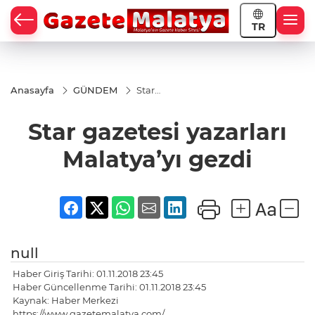
TR
Anasayfa
GÜNDEM
Star
gazetesi
yazarları
Star gazetesi yazarları
Malatya’yı
gezdi
Malatya’yı gezdi
null
Haber Giriş Tarihi: 01.11.2018 23:45
Haber Güncellenme Tarihi: 01.11.2018 23:45
Kaynak: Haber Merkezi
https://www.gazetemalatya.com/