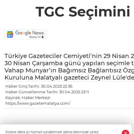
TGC Seçimini 
Türkiye Gazeteciler Cemiyeti’nin 29 Nisan 
30 Nisan Çarşamba günü yapılan seçimle 
Vahap Munyar’ın Bağımsız Bağlantısız Özg
Kuruluna Malatyalı gazeteci Zeynel Lüle'de
Haber Giriş Tarihi: 30.04.2025 22:36
Haber Güncellenme Tarihi: 30.04.2025 23:11
Kaynak: Haber Merkezi
https://www.gazetemalatya.com/
×
Sizlere daha iyi hizmet sunabilmek adına sitemizde çerez
Whatsapp