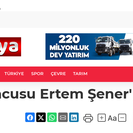
u
TÜRKİYE
SPOR
ÇEVRE
TARIM
cusu Ertem Şener'