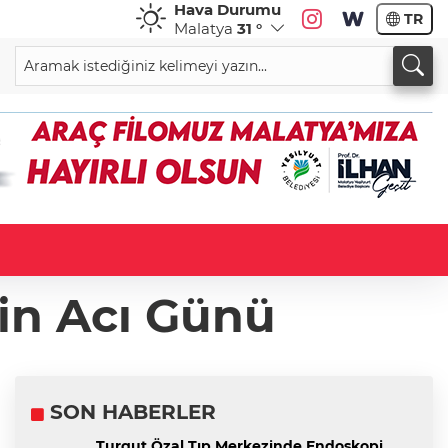
Hava Durumu
TR
Malatya
31 °
in Acı Günü
SON HABERLER
Turgut Özal Tıp Merkezinde Endoskopi