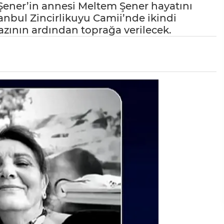
Şener’in annesi Meltem Şener hayatını
nbul Zincirlikuyu Camii’nde ikindi
ının ardından toprağa verilecek.