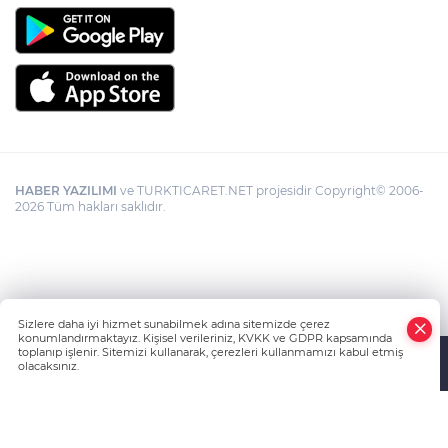
HABER YAZILIMI
ve TURKTICARET.NET projesidir Copyright© 2006-
2026 Tüm hakları saklıdır.
Sizlere daha iyi hizmet sunabilmek adına sitemizde çerez
konumlandırmaktayız. Kişisel verileriniz, KVKK ve GDPR kapsamında
toplanıp işlenir. Sitemizi kullanarak, çerezleri kullanmamızı kabul etmiş
olacaksınız.
Anasayfa
Haber Ara
Yazarlar
İhbar Hattı