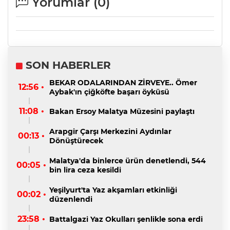
Yorumlar (
0
)
SON HABERLER
BEKAR ODALARINDAN ZİRVEYE.. Ömer
12:56 •
Aybak'ın çiğköfte başarı öyküsü
11:08 •
Bakan Ersoy Malatya Müzesini paylaştı
Arapgir Çarşı Merkezini Aydınlar
00:13 •
Dönüştürecek
Malatya'da binlerce ürün denetlendi, 544
00:05 •
bin lira ceza kesildi
Yeşilyurt'ta Yaz akşamları etkinliği
00:02 •
düzenlendi
23:58 •
Battalgazi Yaz Okulları şenlikle sona erdi