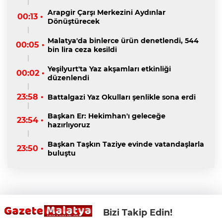
Arapgir Çarşı Merkezini Aydınlar
00:13 •
Dönüştürecek
Malatya'da binlerce ürün denetlendi, 544
00:05 •
bin lira ceza kesildi
Yeşilyurt'ta Yaz akşamları etkinliği
00:02 •
düzenlendi
23:58 •
Battalgazi Yaz Okulları şenlikle sona erdi
Başkan Er: Hekimhan'ı geleceğe
23:54 •
hazırlıyoruz
Başkan Taşkın Taziye evinde vatandaşlarla
23:50 •
buluştu
Bizi Takip Edin!