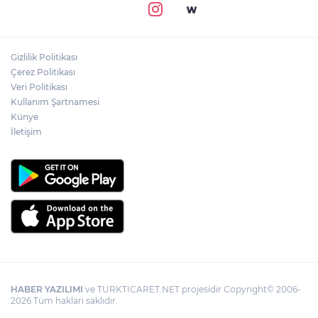
Gizlilik Politikası
Çerez Politikası
Veri Politikası
Kullanım Şartnamesi
Künye
İletişim
HABER YAZILIMI
ve TURKTICARET.NET projesidir Copyright© 2006-
2026 Tüm hakları saklıdır.