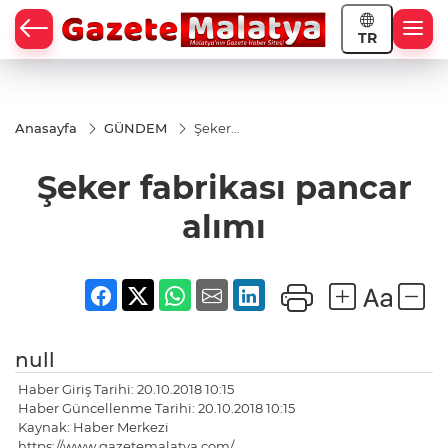
TR
Anasayfa
GÜNDEM
Şeker
fabrikası
pancar
Şeker fabrikası pancar
alımı
alımı
null
Haber Giriş Tarihi: 20.10.2018 10:15
Haber Güncellenme Tarihi: 20.10.2018 10:15
Kaynak: Haber Merkezi
https://www.gazetemalatya.com/