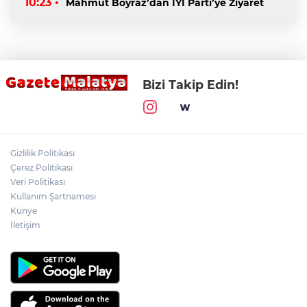
10:23 •
Mahmut Boyraz’dan İYİ Parti’ye Ziyaret
Bizi Takip Edin!
Gizlilik Politikası
Çerez Politikası
Veri Politikası
Kullanım Şartnamesi
Künye
İletişim