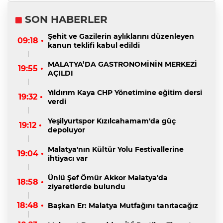
SON HABERLER
Şehit ve Gazilerin aylıklarını düzenleyen
09:18 •
kanun teklifi kabul edildi
MALATYA’DA GASTRONOMİNİN MERKEZİ
19:55 •
AÇILDI
Yıldırım Kaya CHP Yönetimine eğitim dersi
19:32 •
verdi
Yeşilyurtspor Kızılcahamam'da güç
19:12 •
depoluyor
Malatya'nın Kültür Yolu Festivallerine
19:04 •
ihtiyacı var
Ünlü Şef Ömür Akkor Malatya'da
18:58 •
ziyaretlerde bulundu
18:48 •
Başkan Er: Malatya Mutfağını tanıtacağız