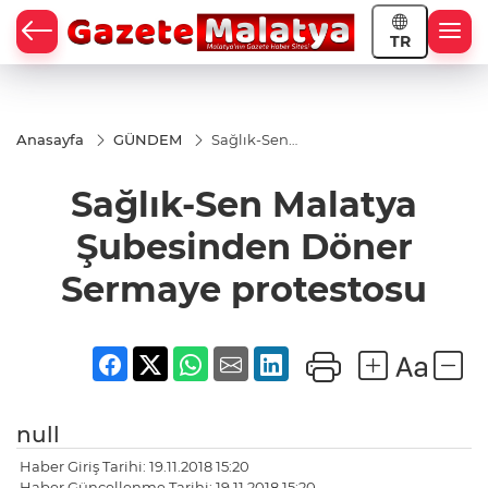
TR
Anasayfa
GÜNDEM
Sağlık-Sen
Malatya
Şubesinden
Sağlık-Sen Malatya
Döner
Sermaye
protestosu
Şubesinden Döner
Sermaye protestosu
null
Haber Giriş Tarihi: 19.11.2018 15:20
Haber Güncellenme Tarihi: 19.11.2018 15:20