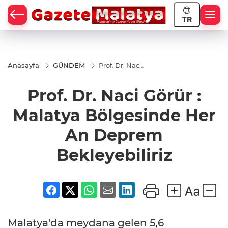
TR
Anasayfa
GÜNDEM
Prof. Dr. Naci
Görür :
Malatya
Prof. Dr. Naci Görür :
Bölgesinde
Her An
Deprem
Malatya Bölgesinde Her
Bekleyebiliriz
An Deprem
Bekleyebiliriz
Malatya'da meydana gelen 5,6