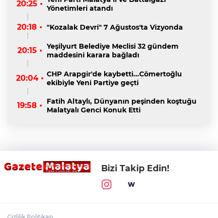
20:25 •
Yönetimleri atandı
20:18 •
"Kozalak Devri" 7 Ağustos'ta Vizyonda
Yeşilyurt Belediye Meclisi 32 gündem
20:15 •
maddesini karara bağladı
CHP Arapgir'de kaybetti...Cömertoğlu
20:04 •
ekibiyle Yeni Partiye geçti
Fatih Altaylı, Dünyanın peşinden koştuğu
19:58 •
Malatyalı Genci Konuk Etti
Bizi Takip Edin!
Gizlilik Politikası