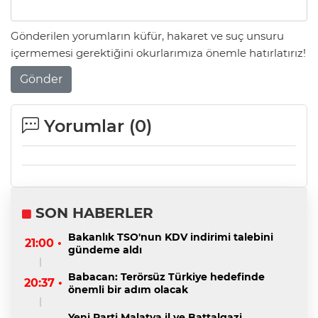
Gönderilen yorumların küfür, hakaret ve suç unsuru
içermemesi gerektiğini okurlarımıza önemle hatırlatırız!
Gönder
Yorumlar (
0
)
SON HABERLER
Bakanlık TSO'nun KDV indirimi talebini
21:00 •
gündeme aldı
Babacan: Terörsüz Türkiye hedefinde
20:37 •
önemli bir adım olacak
Yeni Parti Malatya il ve Battalgazi