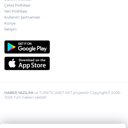
Çerez Politikası
Veri Politikası
Kullanım Şartnamesi
Künye
İletişim
HABER YAZILIMI
ve TURKTICARET.NET projesidir Copyright© 2006-
2026 Tüm hakları saklıdır.