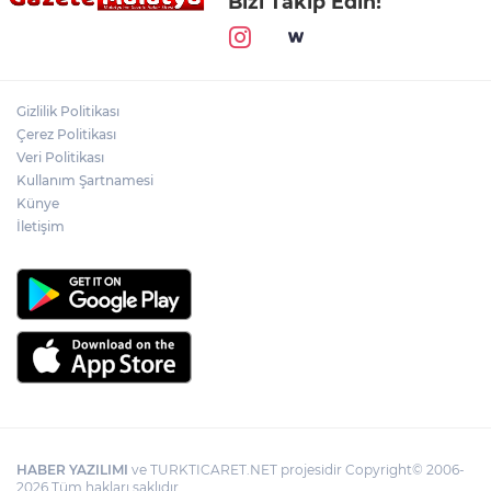
Bizi Takip Edin!
Gizlilik Politikası
Çerez Politikası
Veri Politikası
Kullanım Şartnamesi
Künye
İletişim
HABER YAZILIMI
ve TURKTICARET.NET projesidir Copyright© 2006-
2026 Tüm hakları saklıdır.