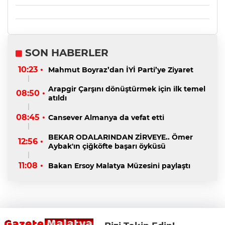
SON HABERLER
10:23 •
Mahmut Boyraz’dan İYİ Parti’ye Ziyaret
Arapgir Çarşını dönüştürmek için ilk temel
08:50 •
atıldı
08:45 •
Cansever Almanya da vefat etti
BEKAR ODALARINDAN ZİRVEYE.. Ömer
12:56 •
Aybak'ın çiğköfte başarı öyküsü
11:08 •
Bakan Ersoy Malatya Müzesini paylaştı