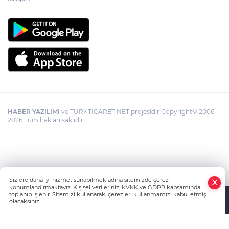
HABER YAZILIMI
ve TURKTICARET.NET projesidir Copyright© 2006-
2026 Tüm hakları saklıdır.
Sizlere daha iyi hizmet sunabilmek adına sitemizde çerez
konumlandırmaktayız. Kişisel verileriniz, KVKK ve GDPR kapsamında
toplanıp işlenir. Sitemizi kullanarak, çerezleri kullanmamızı kabul etmiş
olacaksınız.
Anasayfa
Haber Ara
Yazarlar
İhbar Hattı