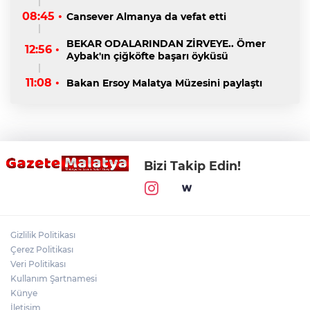
08:45 •
Cansever Almanya da vefat etti
BEKAR ODALARINDAN ZİRVEYE.. Ömer
12:56 •
Aybak'ın çiğköfte başarı öyküsü
11:08 •
Bakan Ersoy Malatya Müzesini paylaştı
Bizi Takip Edin!
Gizlilik Politikası
Çerez Politikası
Veri Politikası
Kullanım Şartnamesi
Künye
İletişim