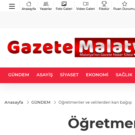
Anasayfa
Yazarlar
Foto Galeri
Video Galeri
Fikstür
Puan Durum
GÜNDEM
ASAYİŞ
SİYASET
EKONOMİ
SAĞLIK
Anasayfa
GÜNDEM
Öğretmenler ve velilerden kan bağışı
Öğretmen