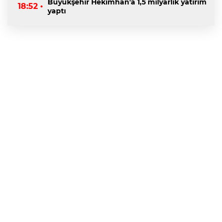
Büyükşehir Hekimhan'a 1,5 milyarlık yatırım
18:52 •
yaptı