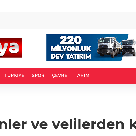
u
TÜRKİYE
SPOR
ÇEVRE
TARIM
ler ve velilerden k