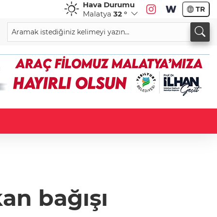
Hava Durumu
TR
Malatya
32 °
an bağışı