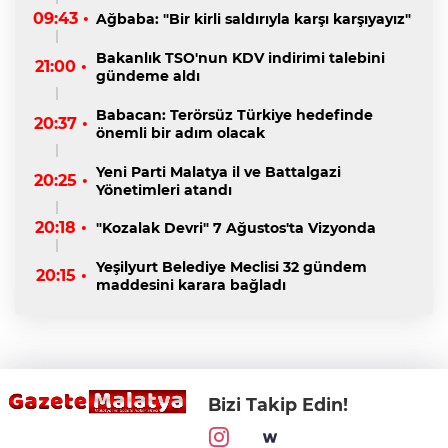
09:43 •
Ağbaba: "Bir kirli saldırıyla karşı karşıyayız"
Bakanlık TSO'nun KDV indirimi talebini
21:00 •
gündeme aldı
Babacan: Terörsüz Türkiye hedefinde
20:37 •
önemli bir adım olacak
Yeni Parti Malatya il ve Battalgazi
20:25 •
Yönetimleri atandı
20:18 •
"Kozalak Devri" 7 Ağustos'ta Vizyonda
Yeşilyurt Belediye Meclisi 32 gündem
20:15 •
maddesini karara bağladı
Bizi Takip Edin!