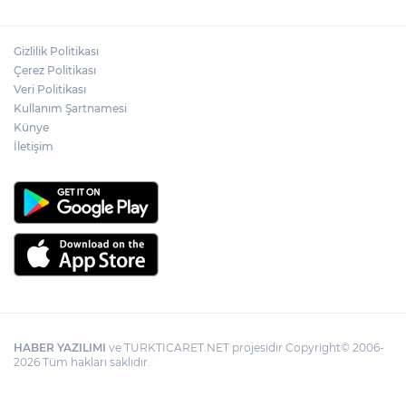
Gizlilik Politikası
Çerez Politikası
Veri Politikası
Kullanım Şartnamesi
Künye
İletişim
HABER YAZILIMI
ve TURKTICARET.NET projesidir Copyright© 2006-
2026 Tüm hakları saklıdır.