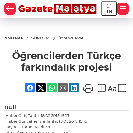
TR
Anasayfa
GÜNDEM
Öğrencilerden
Türkçe
farkındalık
Öğrencilerden Türkçe
projesi
farkındalık projesi
null
Haber Giriş Tarihi: 18.05.2019 19:15
Haber Güncellenme Tarihi: 18.05.2019 19:15
Kaynak: Haber Merkezi
https://www.gazetemalatya.com/