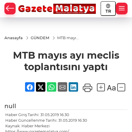
TR
Anasayfa
GÜNDEM
MTB mayıs
ayı meclis
toplantısını
MTB mayıs ayı meclis
yaptı
toplantısını yaptı
null
Haber Giriş Tarihi: 31.05.2019 16:30
Haber Güncellenme Tarihi: 31.05.2019 16:30
Kaynak: Haber Merkezi
https://www.gazetemalatya.com/