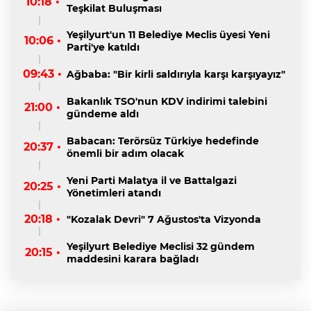
10:18 •
Teşkilat Buluşması
Yeşilyurt'un 11 Belediye Meclis üyesi Yeni
10:06 •
Parti'ye katıldı
09:43 •
Ağbaba: "Bir kirli saldırıyla karşı karşıyayız"
Bakanlık TSO'nun KDV indirimi talebini
21:00 •
gündeme aldı
Babacan: Terörsüz Türkiye hedefinde
20:37 •
önemli bir adım olacak
Yeni Parti Malatya il ve Battalgazi
20:25 •
Yönetimleri atandı
20:18 •
"Kozalak Devri" 7 Ağustos'ta Vizyonda
Yeşilyurt Belediye Meclisi 32 gündem
20:15 •
maddesini karara bağladı