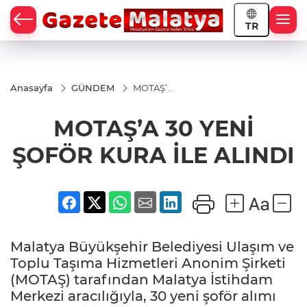
TR
Anasayfa
GÜNDEM
MOTAŞ’A
30 YENİ
ŞOFÖR
MOTAŞ’A 30 YENİ
KURA
İLE
ALINDI
ŞOFÖR KURA İLE ALINDI
Malatya Büyükşehir Belediyesi Ulaşım ve
Toplu Taşıma Hizmetleri Anonim Şirketi
(MOTAŞ) tarafından Malatya İstihdam
Merkezi aracılığıyla, 30 yeni şoför alımı