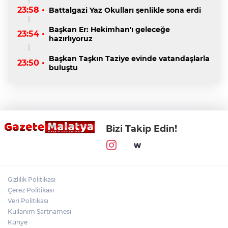
23:58 •
Battalgazi Yaz Okulları şenlikle sona erdi
Başkan Er: Hekimhan'ı geleceğe
23:54 •
hazırlıyoruz
Başkan Taşkın Taziye evinde vatandaşlarla
23:50 •
buluştu
Bizi Takip Edin!
Gizlilik Politikası
Çerez Politikası
Veri Politikası
Kullanım Şartnamesi
Künye