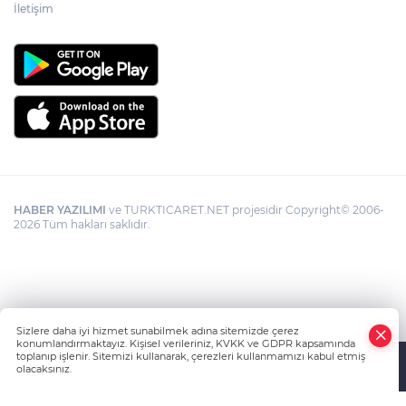
İletişim
HABER YAZILIMI
ve TURKTICARET.NET projesidir Copyright© 2006-
2026 Tüm hakları saklıdır.
Sizlere daha iyi hizmet sunabilmek adına sitemizde çerez
konumlandırmaktayız. Kişisel verileriniz, KVKK ve GDPR kapsamında
toplanıp işlenir. Sitemizi kullanarak, çerezleri kullanmamızı kabul etmiş
olacaksınız.
Anasayfa
Haber Ara
Yazarlar
İhbar Hattı