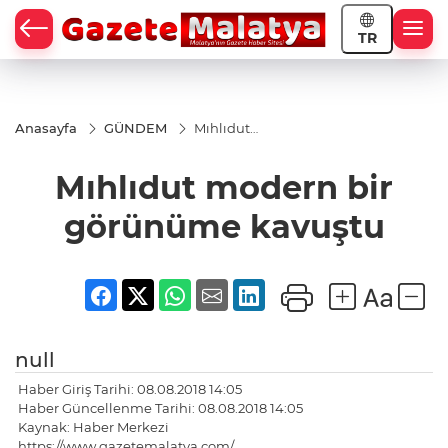
TR
Anasayfa
GÜNDEM
Mıhlıdut
modern
bir
Mıhlıdut modern bir
görünüme
kavuştu
görünüme kavuştu
null
Haber Giriş Tarihi: 08.08.2018 14:05
Haber Güncellenme Tarihi: 08.08.2018 14:05
Kaynak: Haber Merkezi
https://www.gazetemalatya.com/