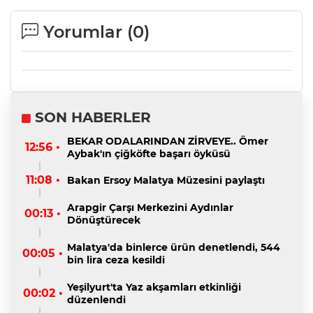
Yorumlar (
0
)
SON HABERLER
BEKAR ODALARINDAN ZİRVEYE.. Ömer
12:56 •
Aybak'ın çiğköfte başarı öyküsü
11:08 •
Bakan Ersoy Malatya Müzesini paylaştı
Arapgir Çarşı Merkezini Aydınlar
00:13 •
Dönüştürecek
Malatya'da binlerce ürün denetlendi, 544
00:05 •
bin lira ceza kesildi
Yeşilyurt'ta Yaz akşamları etkinliği
00:02 •
düzenlendi