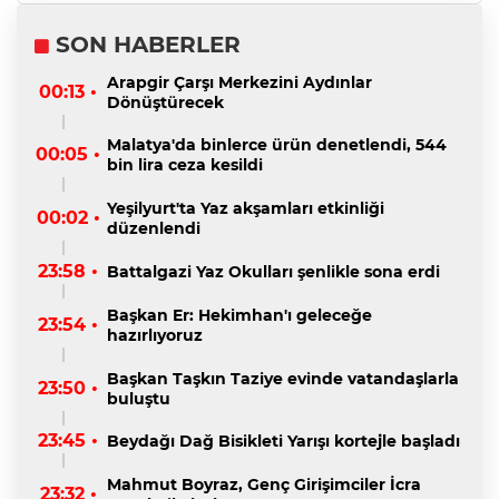
SON HABERLER
Arapgir Çarşı Merkezini Aydınlar
00:13 •
Dönüştürecek
Malatya'da binlerce ürün denetlendi, 544
00:05 •
bin lira ceza kesildi
Yeşilyurt'ta Yaz akşamları etkinliği
00:02 •
düzenlendi
23:58 •
Battalgazi Yaz Okulları şenlikle sona erdi
Başkan Er: Hekimhan'ı geleceğe
23:54 •
hazırlıyoruz
Başkan Taşkın Taziye evinde vatandaşlarla
23:50 •
buluştu
23:45 •
Beydağı Dağ Bisikleti Yarışı kortejle başladı
Mahmut Boyraz, Genç Girişimciler İcra
23:32 •