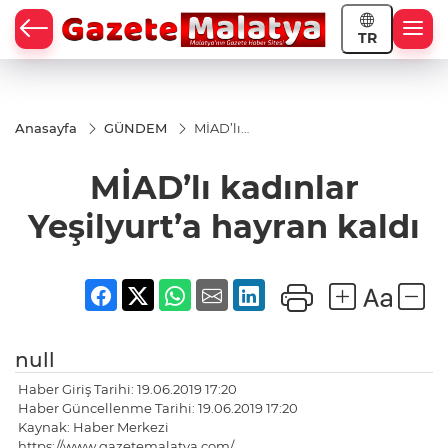
TR
Anasayfa
GÜNDEM
MİAD’lı
kadınlar
Yeşilyurt’a
MİAD’lı kadınlar
hayran
kaldı
Yeşilyurt’a hayran kaldı
null
Haber Giriş Tarihi: 19.06.2019 17:20
Haber Güncellenme Tarihi: 19.06.2019 17:20
Kaynak: Haber Merkezi
https://www.gazetemalatya.com/