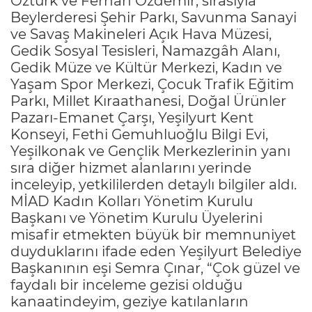
Öztürk ve Ferhan Özdemir, sırasıyla
Beylerderesi Şehir Parkı, Savunma Sanayi
ve Savaş Makineleri Açık Hava Müzesi,
Gedik Sosyal Tesisleri, Namazgâh Alanı,
Gedik Müze ve Kültür Merkezi, Kadın ve
Yaşam Spor Merkezi, Çocuk Trafik Eğitim
Parkı, Millet Kıraathanesi, Doğal Ürünler
Pazarı-Emanet Çarşı, Yeşilyurt Kent
Konseyi, Fethi Gemuhluoğlu Bilgi Evi,
Yeşilkonak ve Gençlik Merkezlerinin yanı
sıra diğer hizmet alanlarını yerinde
inceleyip, yetkililerden detaylı bilgiler aldı.
MİAD Kadın Kolları Yönetim Kurulu
Başkanı ve Yönetim Kurulu Üyelerini
misafir etmekten büyük bir memnuniyet
duyduklarını ifade eden Yeşilyurt Belediye
Başkanının eşi Semra Çınar, “Çok güzel ve
faydalı bir inceleme gezisi olduğu
kanaatindeyim, geziye katılanların