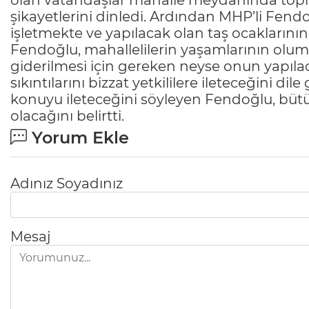
olan vatandaşlar mahalle meydanında toplan
şikayetlerini dinledi. Ardından MHP’li Fend
işletmekte ve yapılacak olan taş ocakları
Fendoğlu, mahallelilerin yaşamlarının olum
giderilmesi için gereken neyse onun yapılac
sıkıntılarını bizzat yetkililere ileteceğini dil
konuyu ileteceğini söyleyen Fendoğlu, bü
olacağını belirtti.
Yorum Ekle
Adınız Soyadınız
Mesaj