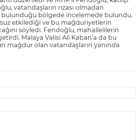
tı düzenledi ve MHP’li Fendoğlu, katılıp
oğlu, vatandaşların rızası olmadan
nın bulunduğu bölgede incelemede bulundu.
suz etkilediği ve bu mağduriyetlerin
ağını söyledi. Fendoğlu, mahallelilerin
e getirdi. Malaya Valisi Ali Kaban’a da bu
tün mağdur olan vatandaşların yanında