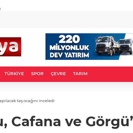
u
TÜRKİYE
SPOR
ÇEVRE
TARIM
pılacak taş ocağını inceledi
, Cafana ve Görgü’