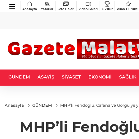
Anasayfa
Yazarlar
Foto Galeri
Video Galeri
Fikstür
Puan Durum
GÜNDEM
ASAYİŞ
SİYASET
EKONOMİ
SAĞLIK
Anasayfa
GÜNDEM
MHP’li Fendoğlu, Cafana ve Görgü’ye ya
MHP’li Fendoğlu