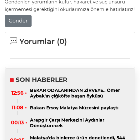
Gönderilen yorumların küfür, hakaret ve suç unsuru
içermemesi gerektiğini okurlarımıza önemle hatırlatırız!
Gönder
Yorumlar (
0
)
SON HABERLER
BEKAR ODALARINDAN ZİRVEYE.. Ömer
12:56 •
Aybak'ın çiğköfte başarı öyküsü
11:08 •
Bakan Ersoy Malatya Müzesini paylaştı
Arapgir Çarşı Merkezini Aydınlar
00:13 •
Dönüştürecek
Malatya'da binlerce ürün denetlendi, 544