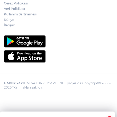
Çerez Politikası
Veri Politikası
Kullanım Şartnamesi
Künye
İletişim
HABER YAZILIMI
ve TURKTICARET.NET projesidir Copyright© 2006-
2026 Tüm hakları saklıdır.