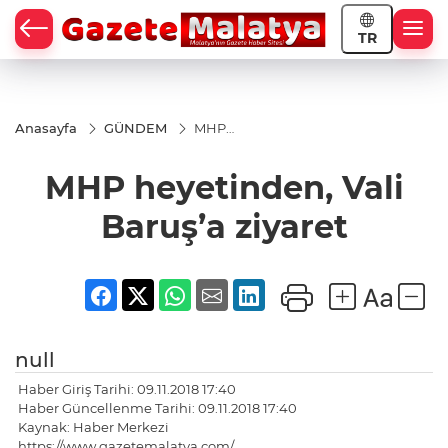
TR
Anasayfa
GÜNDEM
MHP
heyetinden,
Vali Baruş’a
MHP heyetinden, Vali
ziyaret
Baruş’a ziyaret
null
Haber Giriş Tarihi: 09.11.2018 17:40
Haber Güncellenme Tarihi: 09.11.2018 17:40
Kaynak: Haber Merkezi
https://www.gazetemalatya.com/