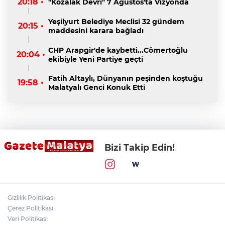
20:18 •
"Kozalak Devri" 7 Ağustos'ta Vizyonda
Yeşilyurt Belediye Meclisi 32 gündem
20:15 •
maddesini karara bağladı
CHP Arapgir'de kaybetti...Cömertoğlu
20:04 •
ekibiyle Yeni Partiye geçti
Fatih Altaylı, Dünyanın peşinden koştuğu
19:58 •
Malatyalı Genci Konuk Etti
Bizi Takip Edin!
Gizlilik Politikası
Çerez Politikası
Veri Politikası