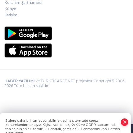
Kullanım Şartnamesi
Künye
İletişim
HABER YAZILIMI
ve TURKTICARET.NET projesidir Copyright© 2006-
2026 Tüm hakları saklıdır.
Sizlere daha iyi hizmet sunabilmek adına sitemizde çerez
konumlandırmaktayız. Kişisel verileriniz, KVKK ve GDPR kapsamında
toplanıp işlenir. Sitemizi kullanarak, çerezleri kullanmamızı kabul etmiş