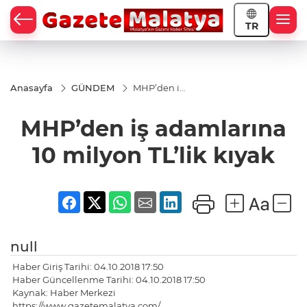
TR
Anasayfa
GÜNDEM
MHP’den iş
adamlarına
10 milyon
MHP’den iş adamlarına
TL’lik kıyak
10 milyon TL’lik kıyak
null
Haber Giriş Tarihi: 04.10.2018 17:50
Haber Güncellenme Tarihi: 04.10.2018 17:50
Kaynak: Haber Merkezi
https://www.gazetemalatya.com/