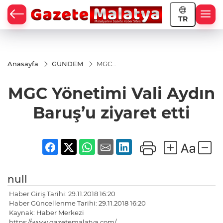
TR
Anasayfa
GÜNDEM
MGC
Yönetimi
Vali
MGC Yönetimi Vali Aydın
Aydın
Baruş’u
ziyaret
Baruş’u ziyaret etti
etti
null
Haber Giriş Tarihi: 29.11.2018 16:20
Haber Güncellenme Tarihi: 29.11.2018 16:20
Kaynak: Haber Merkezi
https://www.gazetemalatya.com/