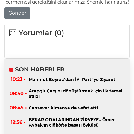
içermemesi gerektiğini okurlarımıza önemle hatırlatırız!
Gönder
Yorumlar (
0
)
SON HABERLER
10:23 •
Mahmut Boyraz’dan İYİ Parti’ye Ziyaret
Arapgir Çarşını dönüştürmek için ilk temel
08:50 •
atıldı
08:45 •
Cansever Almanya da vefat etti
BEKAR ODALARINDAN ZİRVEYE.. Ömer
12:56 •
Aybak'ın çiğköfte başarı öyküsü