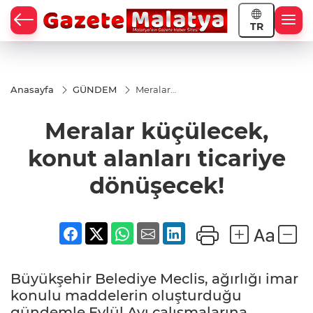
TR
Anasayfa
GÜNDEM
Meralar
küçülecek,
konut
Meralar küçülecek,
alanları
ticariye
dönüşecek!
konut alanları ticariye
dönüşecek!
Büyükşehir Belediye Meclis, ağırlığı imar
konulu maddelerin oluşturduğu
gündemle Eylül Ayı çalışmalarına