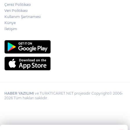
Çerez Politikası
Veri Politikası
Kullanım Şartnamesi
Künye
İletişim
HABER YAZILIMI
ve TURKTICARET.NET projesidir Copyright© 2006-
2026 Tüm hakları saklıdır.