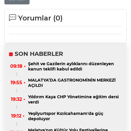
Yorumlar (
0
)
SON HABERLER
Şehit ve Gazilerin aylıklarını düzenleyen
09:18 •
kanun teklifi kabul edildi
MALATYA’DA GASTRONOMİNİN MERKEZİ
19:55 •
AÇILDI
Yıldırım Kaya CHP Yönetimine eğitim dersi
19:32 •
verdi
Yeşilyurtspor Kızılcahamam'da güç
19:12 •
depoluyor
Malatya'nın Kültür Yolu Festivallerine