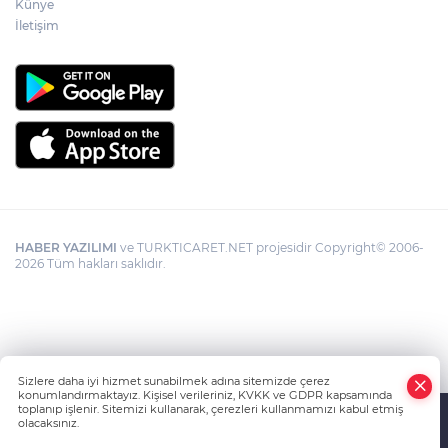
Künye
İletişim
HABER YAZILIMI
ve TURKTICARET.NET projesidir Copyright© 2006-
2026 Tüm hakları saklıdır.
Sizlere daha iyi hizmet sunabilmek adına sitemizde çerez
konumlandırmaktayız. Kişisel verileriniz, KVKK ve GDPR kapsamında
toplanıp işlenir. Sitemizi kullanarak, çerezleri kullanmamızı kabul etmiş
olacaksınız.
Anasayfa
Haber Ara
Yazarlar
İhbar Hattı