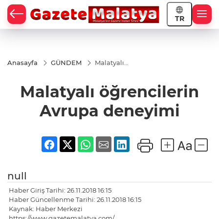
TR
Anasayfa
GÜNDEM
Malatyalı
öğrencilerin
Avrupa
Malatyalı öğrencilerin
deneyimi
Avrupa deneyimi
null
Haber Giriş Tarihi: 26.11.2018 16:15
Haber Güncellenme Tarihi: 26.11.2018 16:15
Kaynak: Haber Merkezi
https://www.gazetemalatya.com/