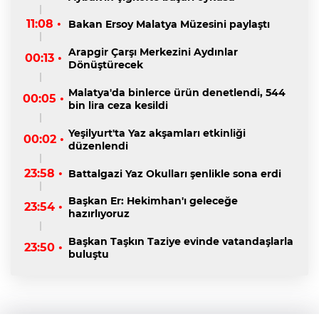
11:08 •
Bakan Ersoy Malatya Müzesini paylaştı
Arapgir Çarşı Merkezini Aydınlar
00:13 •
Dönüştürecek
Malatya'da binlerce ürün denetlendi, 544
00:05 •
bin lira ceza kesildi
Yeşilyurt'ta Yaz akşamları etkinliği
00:02 •
düzenlendi
23:58 •
Battalgazi Yaz Okulları şenlikle sona erdi
Başkan Er: Hekimhan'ı geleceğe
23:54 •
hazırlıyoruz
Başkan Taşkın Taziye evinde vatandaşlarla
23:50 •
buluştu