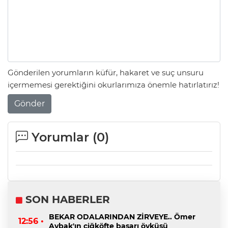
Gönderilen yorumların küfür, hakaret ve suç unsuru
içermemesi gerektiğini okurlarımıza önemle hatırlatırız!
Gönder
Yorumlar (
0
)
SON HABERLER
BEKAR ODALARINDAN ZİRVEYE.. Ömer
12:56 •
Aybak'ın çiğköfte başarı öyküsü