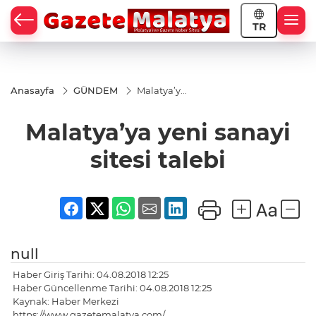
TR
Anasayfa
GÜNDEM
Malatya’ya
yeni
sanayi
Malatya’ya yeni sanayi
sitesi
talebi
sitesi talebi
null
Haber Giriş Tarihi: 04.08.2018 12:25
Haber Güncellenme Tarihi: 04.08.2018 12:25
Kaynak: Haber Merkezi
https://www.gazetemalatya.com/