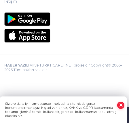
İletişim
HABER YAZILIMI
ve TURKTICARET.NET projesidir Copyright© 2006-
2026 Tüm hakları saklıdır.
Sizlere daha iyi hizmet sunabilmek adına sitemizde çerez
konumlandırmaktayız. Kişisel verileriniz, KVKK ve GDPR kapsamında
toplanıp işlenir. Sitemizi kullanarak, çerezleri kullanmamızı kabul etmiş
olacaksınız.
Anasayfa
Haber Ara
Yazarlar
İhbar Hattı