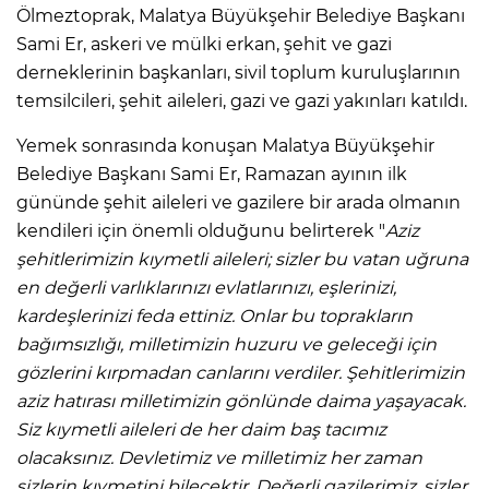
Ölmeztoprak, Malatya Büyükşehir Belediye Başkanı
Sami Er, askeri ve mülki erkan, şehit ve gazi
derneklerinin başkanları, sivil toplum kuruluşlarının
temsilcileri, şehit aileleri, gazi ve gazi yakınları katıldı.
Yemek sonrasında konuşan Malatya Büyükşehir
Belediye Başkanı Sami Er, Ramazan ayının ilk
gününde şehit aileleri ve gazilere bir arada olmanın
kendileri için önemli olduğunu belirterek "
Aziz
şehitlerimizin kıymetli aileleri; sizler bu vatan uğruna
en değerli varlıklarınızı evlatlarınızı, eşlerinizi,
kardeşlerinizi feda ettiniz. Onlar bu toprakların
bağımsızlığı, milletimizin huzuru ve geleceği için
gözlerini kırpmadan canlarını verdiler. Şehitlerimizin
aziz hatırası milletimizin gönlünde daima yaşayacak.
Siz kıymetli aileleri de her daim baş tacımız
olacaksınız. Devletimiz ve milletimiz her zaman
sizlerin kıymetini bilecektir. Değerli gazilerimiz, sizler