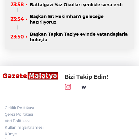
23:58 •
Battalgazi Yaz Okulları şenlikle sona erdi
Başkan Er: Hekimhan'ı geleceğe
23:54 •
hazırlıyoruz
Başkan Taşkın Taziye evinde vatandaşlarla
23:50 •
buluştu
Bizi Takip Edin!
Gizlilik Politikası
Çerez Politikası
Veri Politikası
Kullanım Şartnamesi
Künye