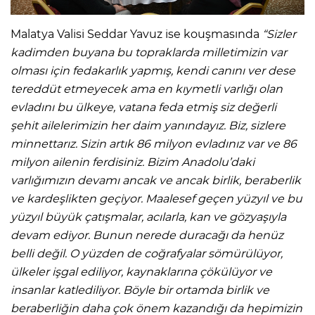
Malatya Valisi Seddar Yavuz ise kouşmasında
“Sizler
kadimden buyana bu topraklarda milletimizin var
olması için fedakarlık yapmış, kendi canını ver dese
tereddüt etmeyecek ama en kıymetli varlığı olan
evladını bu ülkeye, vatana feda etmiş siz değerli
şehit ailelerimizin her daim yanındayız. Biz, sizlere
minnettarız. Sizin artık 86 milyon evladınız var ve 86
milyon ailenin ferdisiniz. Bizim Anadolu’daki
varlığımızın devamı ancak ve ancak birlik, beraberlik
ve kardeşlikten geçiyor. Maalesef geçen yüzyıl ve bu
yüzyıl büyük çatışmalar, acılarla, kan ve gözyaşıyla
devam ediyor. Bunun nerede duracağı da henüz
belli değil. O yüzden de coğrafyalar sömürülüyor,
ülkeler işgal ediliyor, kaynaklarına çökülüyor ve
insanlar katlediliyor. Böyle bir ortamda birlik ve
beraberliğin daha çok önem kazandığı da hepimizin