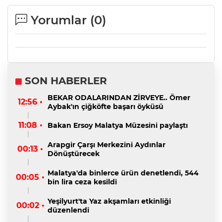
Yorumlar (
0
)
SON HABERLER
BEKAR ODALARINDAN ZİRVEYE.. Ömer
12:56 •
Aybak'ın çiğköfte başarı öyküsü
11:08 •
Bakan Ersoy Malatya Müzesini paylaştı
Arapgir Çarşı Merkezini Aydınlar
00:13 •
Dönüştürecek
Malatya'da binlerce ürün denetlendi, 544
00:05 •
bin lira ceza kesildi
Yeşilyurt'ta Yaz akşamları etkinliği
00:02 •
düzenlendi