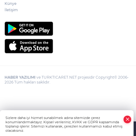
Künye
İletişim
HABER YAZILIMI
ve TURKTICARET.NET projesidir Copyright© 2006-
2026 Tüm hakları saklıdır.
Sizlere daha iyi hizmet sunabilmek adına sitemizde çerez
konumlandırmaktayız. Kişisel verileriniz, KVKK ve GDPR kapsamında
toplanıp işlenir. Sitemizi kullanarak, çerezleri kullanmamızı kabul etmiş
olacaksınız.
Anasayfa
Haber Ara
Yazarlar
İhbar Hattı