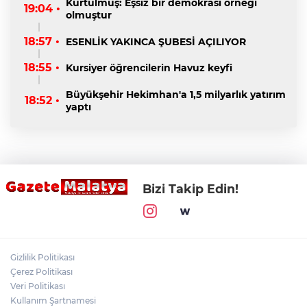
Kurtulmuş: Eşsiz bir demokrasi örneği
19:04 •
olmuştur
18:57 •
ESENLİK YAKINCA ŞUBESİ AÇILIYOR
18:55 •
Kursiyer öğrencilerin Havuz keyfi
Büyükşehir Hekimhan'a 1,5 milyarlık yatırım
18:52 •
yaptı
Bizi Takip Edin!
Gizlilik Politikası
Çerez Politikası
Veri Politikası
Kullanım Şartnamesi