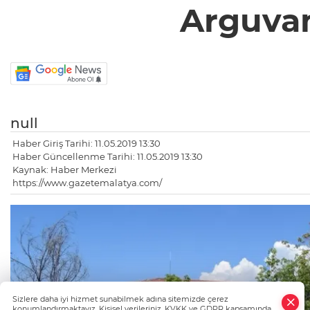
Arguvan
null
Haber Giriş Tarihi: 11.05.2019 13:30
Haber Güncellenme Tarihi: 11.05.2019 13:30
Kaynak: Haber Merkezi
https://www.gazetemalatya.com/
×
Sizlere daha iyi hizmet sunabilmek adına sitemizde çerez
Whatsapp
konumlandırmaktayız. Kişisel verileriniz, KVKK ve GDPR kapsamında