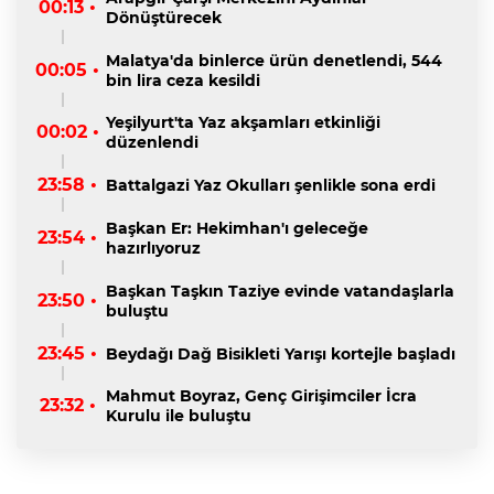
00:13 •
Dönüştürecek
Malatya'da binlerce ürün denetlendi, 544
00:05 •
bin lira ceza kesildi
Yeşilyurt'ta Yaz akşamları etkinliği
00:02 •
düzenlendi
23:58 •
Battalgazi Yaz Okulları şenlikle sona erdi
Başkan Er: Hekimhan'ı geleceğe
23:54 •
hazırlıyoruz
Başkan Taşkın Taziye evinde vatandaşlarla
23:50 •
buluştu
23:45 •
Beydağı Dağ Bisikleti Yarışı kortejle başladı
Mahmut Boyraz, Genç Girişimciler İcra
23:32 •
Kurulu ile buluştu