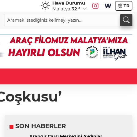
Hava Durumu
TR
Malatya
32 °
Coşkusu’
SON HABERLER
Arapgir Çarşı Merkezini Aydınlar