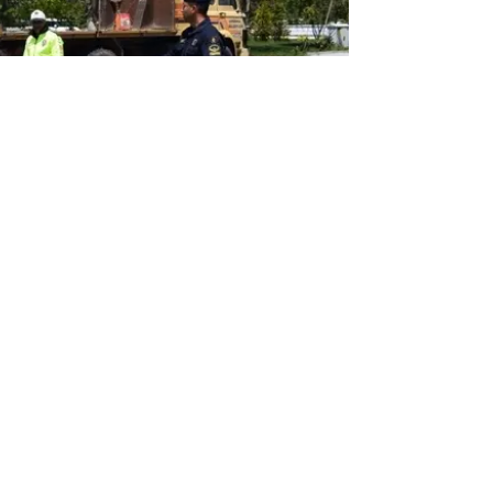
lkokul önünde, ‘Öncelik Hayatın, Öncelik
durdurularak yayalara yol vermeleri
rma komutanlığı trafik ekiplerince Karayolu