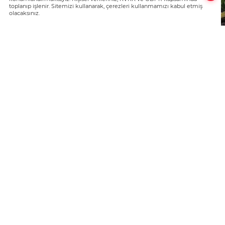
toplanıp işlenir. Sitemizi kullanarak, çerezleri kullanmamızı kabul etmiş
olacaksınız.
Arguvan İmam Hatip Ortaokulu ve Atatürk i
Yayanın’ sloganı ile yaya geçidinde araçlar 
konusunda bilgilendirmeler yapıldı.
Arguvan İlçe Emniyet Amirliği ve ilçe janda