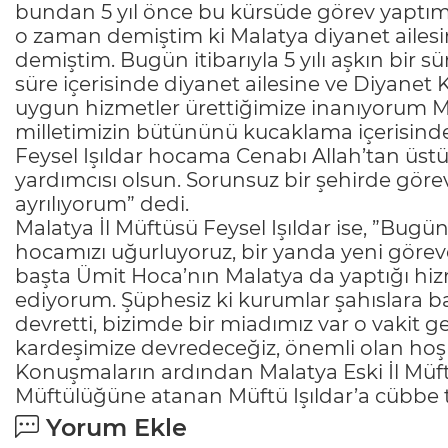
bundan 5 yıl önce bu kürsüde görev yaptım. 
o zaman demiştim ki Malatya diyanet aile
demiştim. Bugün itibarıyla 5 yılı aşkın bir
süre içerisinde diyanet ailesine ve Diyanet
uygun hizmetler ürettiğimize inanıyorum M
milletimizin bütününü kucaklama içerisind
Feysel Işıldar hocama Cenabı Allah’tan üstü
yardımcısı olsun. Sorunsuz bir şehirde gör
ayrılıyorum” dedi.
Malatya İl Müftüsü Feysel Işıldar ise, ”Bugü
hocamızı uğurluyoruz, bir yanda yeni göre
başta Ümit Hoca’nın Malatya da yaptığı hi
ediyorum. Şüphesiz ki kurumlar şahıslara b
devretti, bizimde bir miadımız var o vakit g
kardeşimize devredeceğiz, önemli olan hoş
Konuşmaların ardından Malatya Eski İl Müft
Müftülüğüne atanan Müftü Işıldar’a cübbe t
Yorum Ekle