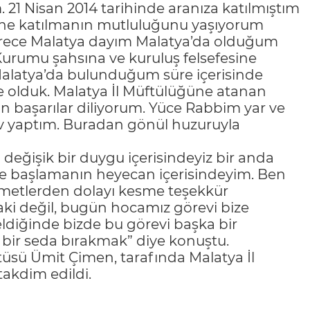
21 Nisan 2014 tarihinde aranıza katılmıştım
sine katılmanın mutluluğunu yaşıyorum
 sürece Malatya dayım Malatya’da olduğum
 Kurumu şahsına ve kuruluş felsefesine
alatya’da bulunduğum süre içerisinde
e olduk. Malatya İl Müftülüğüne atanan
n başarılar diliyorum. Yüce Rabbim yar ve
ev yaptım. Buradan gönül huzuruyla
n değişik bir duygu içerisindeyiz bir anda
ve başlamanın heyecan içerisindeyim. Ben
zmetlerden dolayı kesme teşekkür
aki değil, bugün hocamız görevi bize
eldiğinde bizde bu görevi başka bir
 bir seda bırakmak” diye konuştu.
üsü Ümit Çimen, tarafında Malatya İl
akdim edildi.