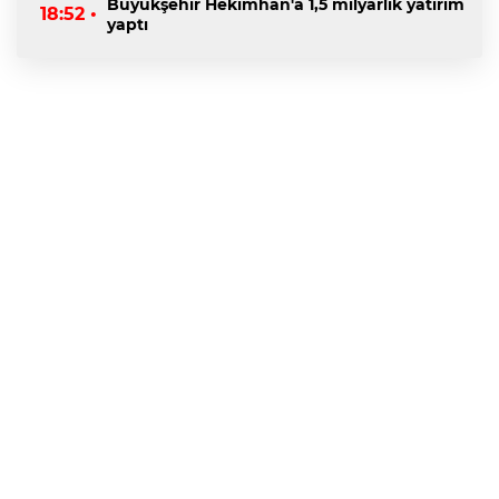
Büyükşehir Hekimhan'a 1,5 milyarlık yatırım
18:52 •
yaptı