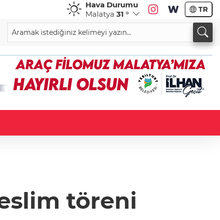
Hava Durumu
TR
Malatya
31 °
eslim töreni