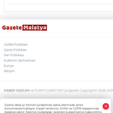
Gizlilik Politikası
Çerez Politikası
Veri Politikası
Kullanım Şartnamesi
Künye
İletişim
HABER YAZILIMI
ve TURKTICARET.NET projesidir Copyright© 2006-2026 T
×
Sizlere daha iyi hizmet sunabilmek adına sitemizde çerez
Whatsapp
konumlandırmaktayız. Kişisel verileriniz, KVKK ve GDPR kapsamında
toplanıp işlenir. Sitemizi kullanarak, çerezleri kullanmamızı kabul etmiş