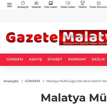
Anasayfa
Yazarlar
Foto Galeri
Video Galeri
Fikstür
Puan Durum
GÜNDEM
ASAYİŞ
SİYASET
EKONOMİ
SAĞLIK
Anasayfa
GÜNDEM
Malatya Müftülüğünde devir teslim tör
Malatya Müf