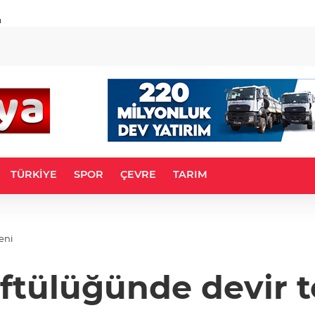
u
TÜRKİYE
SPOR
ÇEVRE
TARIM
eni
tülüğünde devir t