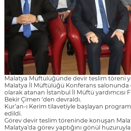
Malatya Müftülüğünde devir teslim töreni ya
Malatya İl Müftülüğü Konferans salonunda 
olarak atanan İstanbul İl Müftü yardımcısı Fe
Bekir Çimen ‘den devraldı.
Kur’an-ı Kerim tilavetiyle başlayan program
edildi.
Görev devir teslim töreninde konuşan Malaty
Malatya’da görev yaptığını gönül huzuruyla 