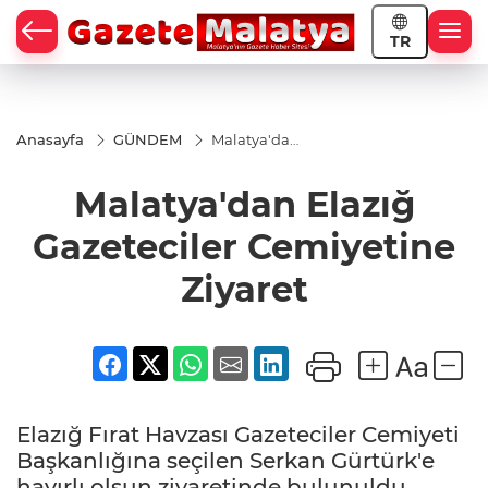
TR
Anasayfa
GÜNDEM
Malatya'dan
Elazığ
Gazeteciler
Malatya'dan Elazığ
Cemiyetine
Ziyaret
Gazeteciler Cemiyetine
Ziyaret
Elazığ Fırat Havzası Gazeteciler Cemiyeti
Başkanlığına seçilen Serkan Gürtürk'e
hayırlı olsun ziyaretinde bulunuldu.