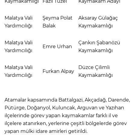
Kaymakamlığı
Fazıl Tüzel
Kaymakam Adayı
Malatya Vali
Şeyma Polat
Aksaray Gülağaç
Yardımcılığı
Balak
Kaymakamlığı
Malatya Vali
Çankırı Şabanözü
Emre Urhan
Yardımcılığı
Kaymakamlığı
Malatya Vali
Düzce Çilimli
Furkan Alpay
Yardımcılığı
Kaymakamlığı
Atamalar kapsamında Battalgazi, Akçadağ, Darende,
Pütürge, Doğanyol, Kuluncak, Arguvan ve Yazıhan
ilçelerinde görev yapan kaymakamlar farklı il ve
ilçelere atanırken, yerlerine çeşitli bölgelerde görev
yapan mülki idare amirleri getirildi.