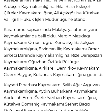
Kayapınar Kaymakamlığına, Ahmet Korkmaz Rize
Ardeşen Kaymakamlığına, Bilal Basri Eskişehir
Çifteler Kaymakamlığına, Ali Açıkgöz ise Kütahya
Valiliği İl Hukuk İşleri Müdürlüğüne atandı.
Kararname kapsamında Malatya’ya atanan yeni
kaymakamlar da belli oldu. Mardin Mazıdağı
Kaymakamı Ömer Tuğrul Kundakçı Battalgazi
Kaymakamlığına, Erzincan İliç Kaymakamı Ömer
Sirkeci Darende Kaymakamlığına, Rize Derepazarı
Kaymakamı Oğuzhan Öztürk Pütürge
Kaymakamlığına, Kırklareli Demirköy Kaymakamı
Gizem Bayguş Kuluncak Kaymakamlığına getirildi.
Kayseri Pınarbaşı Kaymakamı Salih Ağar Arguvan
Kaymakamlığına, Aydın Buharkent Kaymakamı
Abdullah Emre Özefe Yazıhan Kaymakamlığına,
Kütahya Domaniç Kaymakamı Serhat Bağcı
Doğanyol Kaymakamlığına, Trabzon Valiliği