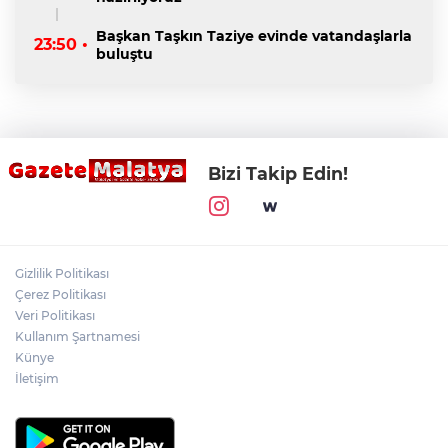
Başkan Taşkın Taziye evinde vatandaşlarla
23:50 •
buluştu
Bizi Takip Edin!
Gizlilik Politikası
Çerez Politikası
Veri Politikası
Kullanım Şartnamesi
Künye
İletişim