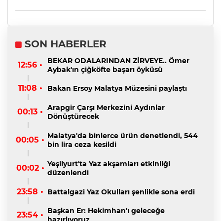
SON HABERLER
BEKAR ODALARINDAN ZİRVEYE.. Ömer
12:56 •
Aybak'ın çiğköfte başarı öyküsü
11:08 •
Bakan Ersoy Malatya Müzesini paylaştı
Arapgir Çarşı Merkezini Aydınlar
00:13 •
Dönüştürecek
Malatya'da binlerce ürün denetlendi, 544
00:05 •
bin lira ceza kesildi
Yeşilyurt'ta Yaz akşamları etkinliği
00:02 •
düzenlendi
23:58 •
Battalgazi Yaz Okulları şenlikle sona erdi
Başkan Er: Hekimhan'ı geleceğe
23:54 •
hazırlıyoruz