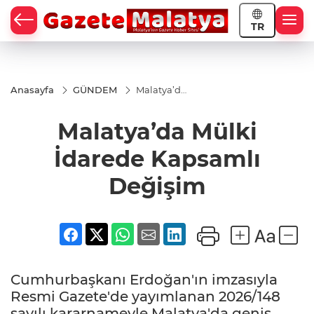
TR
Anasayfa
GÜNDEM
Malatya’da
Mülki
İdarede
Malatya’da Mülki
Kapsamlı
Değişim
İdarede Kapsamlı
Değişim
Cumhurbaşkanı Erdoğan'ın imzasıyla
Resmi Gazete'de yayımlanan 2026/148
sayılı kararnameyle Malatya'da geniş