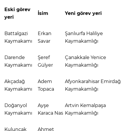
Eski görev
İsim
Yeni görev yeri
yeri
Battalgazi
Erkan
Şanlıurfa Haliliye
Kaymakamı
Savar
Kaymakamlığı
Darende
Şeref
Çanakkale Yenice
Kaymakamı
Gülyer
Kaymakamlığı
Akçadağ
Adem
Afyonkarahisar Emirdağ
Kaymakamı
Topaca
Kaymakamlığı
Doğanyol
Ayşe
Artvin Kemalpaşa
Kaymakamı
Karaca Nas
Kaymakamlığı
Kuluncak
Ahmet