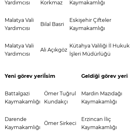
Yardımcısı
Korkmaz
Kaymakamlığı
Malatya Vali
Eskişehir Çifteler
Bilal Basri
Yardımcısı
Kaymakamlığı
Malatya Vali
Kütahya Valiliği İl Hukuk
Ali Açıkgöz
Yardımcısı
İşleri Müdürlüğü
Yeni görev yeri
İsim
Geldiği görev yeri
Battalgazi
Ömer Tuğrul
Mardin Mazıdağı
Kaymakamlığı
Kundakçı
Kaymakamlığı
Darende
Erzincan İliç
Ömer Sirkeci
Kaymakamlığı
Kaymakamlığı