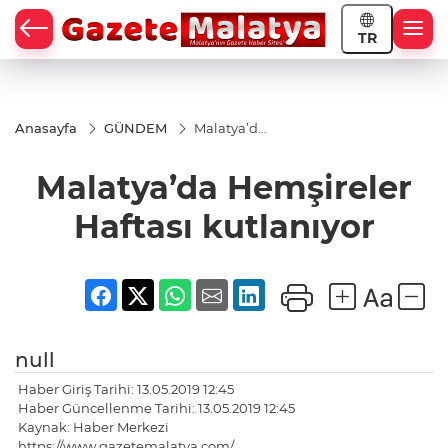
TR
Anasayfa
GÜNDEM
Malatya’da
Hemşireler
Haftası
Malatya’da Hemşireler
kutlanıyor
Haftası kutlanıyor
null
Haber Giriş Tarihi: 13.05.2019 12:45
Haber Güncellenme Tarihi: 13.05.2019 12:45
Kaynak: Haber Merkezi
https://www.gazetemalatya.com/