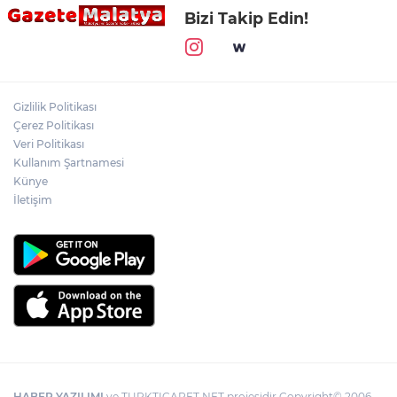
Bizi Takip Edin!
Gizlilik Politikası
Çerez Politikası
Veri Politikası
Kullanım Şartnamesi
Künye
İletişim
HABER YAZILIMI
ve TURKTICARET.NET projesidir Copyright© 2006-