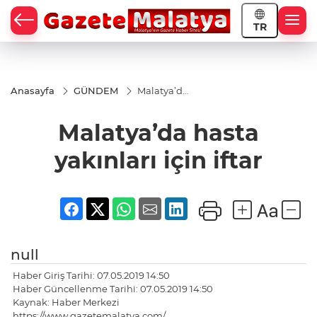
TR
Anasayfa
GÜNDEM
Malatya’da
hasta
yakınları
Malatya’da hasta
için iftar
yakınları için iftar
null
Haber Giriş Tarihi: 07.05.2019 14:50
Haber Güncellenme Tarihi: 07.05.2019 14:50
Kaynak: Haber Merkezi
https://www.gazetemalatya.com/