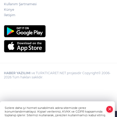
Kullanım Şartnamesi
Künye
İletişim
HABER YAZILIMI
ve TURKTICARET.NET projesidir Copyright© 2006-
2026 Tüm hakları saklıdır.
Sizlere daha iyi hizmet sunabilmek adına sitemizde çerez
konumlandırmaktayız. Kişisel verileriniz, KVKK ve GDPR kapsamında
toplanıp işlenir. Sitemizi kullanarak, çerezleri kullanmamızı kabul etmiş