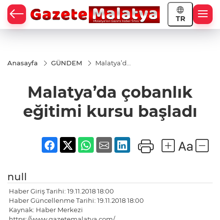
TR
Anasayfa
GÜNDEM
Malatya’da
çobanlık
eğitimi
Malatya’da çobanlık
kursu
başladı
eğitimi kursu başladı
null
Haber Giriş Tarihi: 19.11.2018 18:00
Haber Güncellenme Tarihi: 19.11.2018 18:00
Kaynak: Haber Merkezi
https://www.gazetemalatya.com/