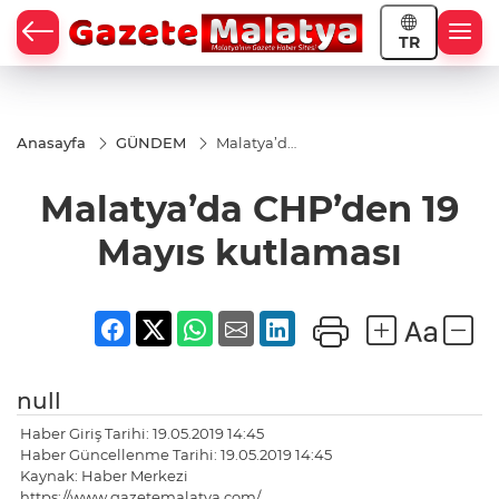
TR
Anasayfa
GÜNDEM
Malatya’da
CHP’den
19 Mayıs
Malatya’da CHP’den 19
kutlaması
Mayıs kutlaması
null
Haber Giriş Tarihi: 19.05.2019 14:45
Haber Güncellenme Tarihi: 19.05.2019 14:45
Kaynak: Haber Merkezi
https://www.gazetemalatya.com/