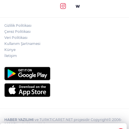
Gizlilik Politikası
Çerez Politikası
Veri Politikası
Kullanım Şartnamesi
Künye
İletişim
HABER YAZILIMI
ve TURKTICARET.NET projesidir Copyright© 2006-
2026 Tüm hakları saklıdır.