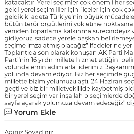
katacaktır. Yerel seçimler çok önemli her s
geldi yerel seçim iller için, ilçeler için ço
geldik ki adeta Türkiye’nin büyük mücadele
bütün terör örgütlerini yok etme noktasına ge
yeniden toparlama kalkınma sürecindeyiz ve 
gidiyoruz, sadece yerele başkan belirlemeye
seçime imza atmış olacağız” ifadelerine yer 
Toplantıda son olarak konuşan AK Parti Mala
Parti’nin 16 yıldır millete hizmet ettiğini beli
yolunda emin adımlarla liderimiz Başkanım
yolunda devam ediyor. Biz her seçimde güçlen
millette bizim yolumuzu aştı. 24 Haziran seç
geçti ve biz bir milletvekillide kaybetmi
bir yerel seçim var inşallah o seçimlerde do
sayfa açarak yolumuza devam edeceğiz" di
Yorum Ekle
Adınız Soyadınız