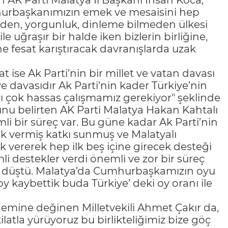
an AK Parti Malatya İl Başkanı İhsan Koca,
mhurbaşkanımızın emek ve mesaisini hep
den, yorgunluk, dinleme bilmeden ülkesi
le uğraşır bir halde iken bizlerin birliğine,
e fesat karıştıracak davranışlarda uzak
ise Ak Parti’nin bir millet ve vatan davası
ye davasıdır Ak Parti’nin kader Türkiye’nin
ayı çok hassas çalışmamız gerekiyor" şeklinde
nu belirten AK Parti Malatya Hakan Kahtalı
li bir süreç var. Bu güne kadar Ak Parti’nin
ek vermiş katkı sunmuş ve Malatyalı
vererek hep ilk beş içine girecek desteği
li destekler verdi önemli ve zor bir süreç
nı düştü. Malatya’da Cumhurbaşkamızın oyu
y kaybettik buda Türkiye’ deki oy oranı ile
ı
önemine değinen Milletvekili Ahmet Çakır da,
ilatla yürüyoruz bu birlikteliğimiz bize göç