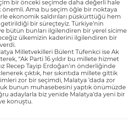
eçim bir önceki seçimde daha değerli hale
k çok önemli. Ama bu seçim öğle bir noktaya
rle ekonomik saldırıları püskürttüğü hem
tirildiği bir süreçteyiz. Türkiye’nin
bütün bunları ilgilendiren bir yerel sicime
ceğiz ülkemizin kaderini ilgilendiren bir
verdi.
tya Milletvekilleri Bülent Tüfenkci ise Ak
rterek, “Ak Parti 16 yıldır bu millete hizmet
ız Recep Tayip Erdoğan’ın önderliğinde
erek çıktık, her sıkıntıda millete gittik
imleri zor bir seçimdi, Malatya ’dada zor
ş olduk bunun muhasebesini yaptık önümüzde
ğru adaylarla biz yenide Malatya’da yeni bir
ye konuştu.