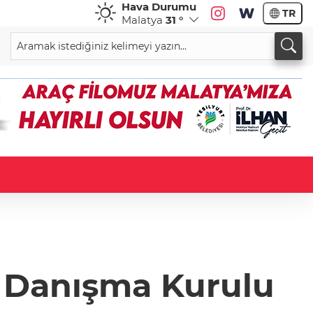
Hava Durumu
TR
Malatya
31 °
İl Danışma Kurulu