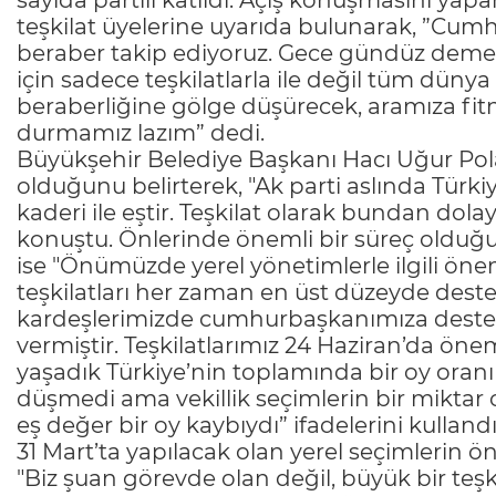
sayıda partili katıldı. Açış konuşmasını yap
teşkilat üyelerine uyarıda bulunarak, ”Cu
beraber takip ediyoruz. Gece gündüz deme
için sadece teşkilatlarla ile değil tüm dünya i
beraberliğine gölge düşürecek, aramıza fitn
durmamız lazım” dedi.
Büyükşehir Belediye Başkanı Hacı Uğur Polat 
olduğunu belirterek, "Ak parti aslında Türki
kaderi ile eştir. Teşkilat olarak bundan dol
konuştu. Önlerinde önemli bir süreç olduğu
ise "Önümüzde yerel yönetimlerle ilgili önem
teşkilatları her zaman en üst düzeyde dest
kardeşlerimizde cumhurbaşkanımıza destek 
vermiştir. Teşkilatlarımız 24 Haziran’da önem
yaşadık Türkiye’nin toplamında bir oy ora
düşmedi ama vekillik seçimlerin bir miktar o
eş değer bir oy kaybıydı” ifadelerini kulland
31 Mart’ta yapılacak olan yerel seçimlerin 
"Biz şuan görevde olan değil, büyük bir teşk