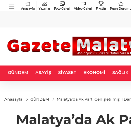
Anasayfa
Yazarlar
Foto Galeri
Video Galeri
Fikstür
Puan Durum
GÜNDEM
ASAYİŞ
SİYASET
EKONOMİ
SAĞLIK
Anasayfa
GÜNDEM
Malatya’da Ak Parti Genişletilmiş İl Da
Malatya’da Ak Pa