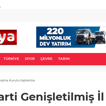
u
TÜRKİYE
SPOR
ÇEVRE
TARIM
nışma Kurulu toplantısı
rti Genişletilmiş 