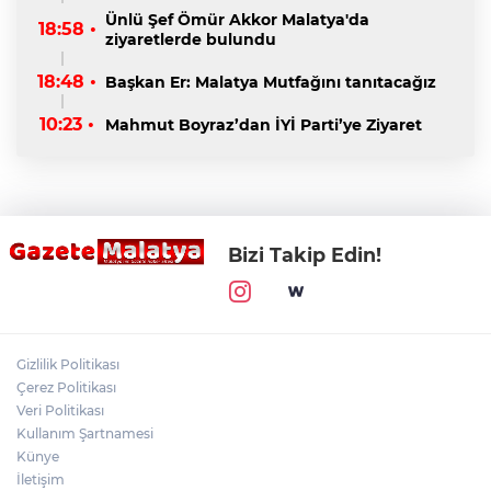
Ünlü Şef Ömür Akkor Malatya'da
18:58 •
ziyaretlerde bulundu
18:48 •
Başkan Er: Malatya Mutfağını tanıtacağız
10:23 •
Mahmut Boyraz’dan İYİ Parti’ye Ziyaret
Bizi Takip Edin!
Gizlilik Politikası
Çerez Politikası
Veri Politikası
Kullanım Şartnamesi
Künye
İletişim