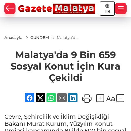
TR
Anasayfa
GÜNDEM
Malatya'da
9 Bin 659
Sosyal
Malatya'da 9 Bin 659
Konut İçin
Kura
Çekildi
Sosyal Konut İçin Kura
Çekildi
Çevre, Şehircilik ve İklim Değişikliği
Bakanı Murat Kurum, Yüzyılın Konut
Projesi kapsamında 81 ilde 500 bin sosyal