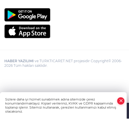
HABER YAZILIMI
ve TURKTICARET.NET projesidir Copyright© 2006-
2026 Tüm hakları saklıdır.
Sizlere daha iyi hizmet sunabilmek adına sitemizde çerez
konumlandırmaktayız. Kişisel verileriniz, KVKK ve GDPR kapsamında
toplanıp işlenir. Sitemizi kullanarak, çerezleri kullanmamızı kabul etmiş
olacaksınız.
Anasayfa
Haber Ara
Yazarlar
İhbar Hattı