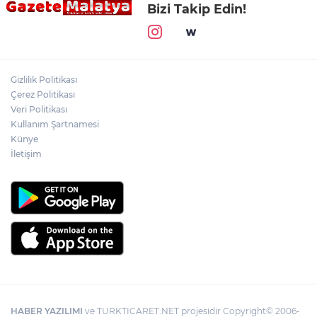
Bizi Takip Edin!
Gizlilik Politikası
Çerez Politikası
Veri Politikası
Kullanım Şartnamesi
Künye
İletişim
HABER YAZILIMI
ve TURKTICARET.NET projesidir Copyright© 2006-