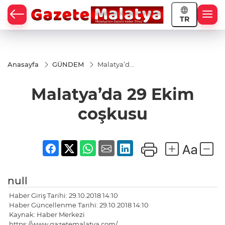
TR
Anasayfa
GÜNDEM
Malatya’da
29 Ekim
coşkusu
Malatya’da 29 Ekim
coşkusu
null
Haber Giriş Tarihi: 29.10.2018 14:10
Haber Güncellenme Tarihi: 29.10.2018 14:10
Kaynak: Haber Merkezi
https://www.gazetemalatya.com/