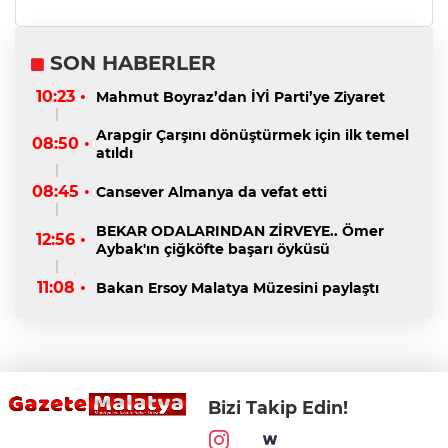
SON HABERLER
10:23 •
Mahmut Boyraz’dan İYİ Parti’ye Ziyaret
Arapgir Çarşını dönüştürmek için ilk temel
08:50 •
atıldı
08:45 •
Cansever Almanya da vefat etti
BEKAR ODALARINDAN ZİRVEYE.. Ömer
12:56 •
Aybak'ın çiğköfte başarı öyküsü
11:08 •
Bakan Ersoy Malatya Müzesini paylaştı
Bizi Takip Edin!