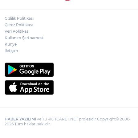
Gizlilik Politikası
Çerez Politikası
Veri Politikası
Kullanım Şartnamesi
Künye
İletişim
HABER YAZILIMI
ve TURKTICARET.NET projesidir Copyright© 2006-
2026 Tüm hakları saklıdır.