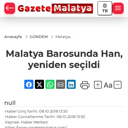
TR
Anasayfa
GÜNDEM
Malatya
Barosunda
Han,
Malatya Barosunda Han,
yeniden
seçildi
yeniden seçildi
null
Haber Giriş Tarihi: 08.10.2018 13:50
Haber Güncellenme Tarihi: 08.10.2018 13:50
Kaynak: Haber Merkezi
https://www.gazetemalatya.com/