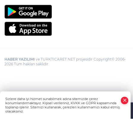
HABER YAZILIMI
ve TURKTICARET.NET projesidir Copyright© 2006-
2026 Tüm hakları saklıdır.
Sizlere daha iyi hizmet sunabilmek adına sitemizde çerez
konumlandırmaktayız. Kişisel verileriniz, KVKK ve GDPR kapsamında
toplanıp işlenir. Sitemizi kullanarak, çerezleri kullanmamızı kabul etmiş
olacaksınız.
Anasayfa
Haber Ara
Yazarlar
İhbar Hattı