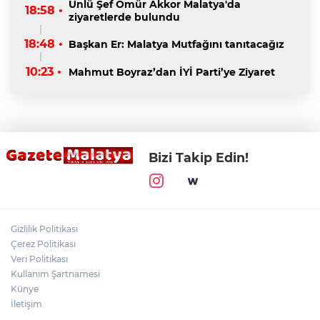
Ünlü Şef Ömür Akkor Malatya'da
18:58 •
ziyaretlerde bulundu
18:48 •
Başkan Er: Malatya Mutfağını tanıtacağız
10:23 •
Mahmut Boyraz’dan İYİ Parti’ye Ziyaret
Bizi Takip Edin!
Gizlilik Politikası
Çerez Politikası
Veri Politikası
Kullanım Şartnamesi
Künye
İletişim