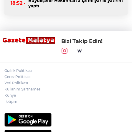
Büyükşehir Hekimhan'a 1,5 milyarlık yatırım
18:52 •
yaptı
Bizi Takip Edin!
Gizlilik Politikası
Çerez Politikası
Veri Politikası
Kullanım Şartnamesi
Künye
İletişim