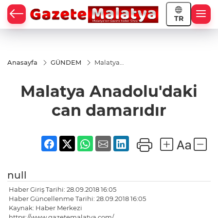
TR
Anasayfa
GÜNDEM
Malatya
Anadolu'daki
can
Malatya Anadolu'daki
damarıdır
can damarıdır
null
Haber Giriş Tarihi: 28.09.2018 16:05
Haber Güncellenme Tarihi: 28.09.2018 16:05
Kaynak: Haber Merkezi
https://www.gazetemalatya.com/