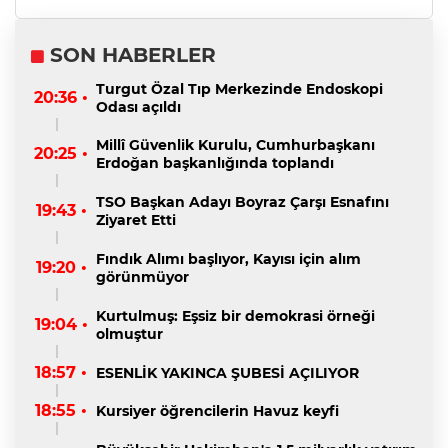
SON HABERLER
Turgut Özal Tıp Merkezinde Endoskopi
20:36 •
Odası açıldı
Millî Güvenlik Kurulu, Cumhurbaşkanı
20:25 •
Erdoğan başkanlığında toplandı
TSO Başkan Adayı Boyraz Çarşı Esnafını
19:43 •
Ziyaret Etti
Fındık Alımı başlıyor, Kayısı için alım
19:20 •
görünmüyor
Kurtulmuş: Eşsiz bir demokrasi örneği
19:04 •
olmuştur
18:57 •
ESENLİK YAKINCA ŞUBESİ AÇILIYOR
18:55 •
Kursiyer öğrencilerin Havuz keyfi