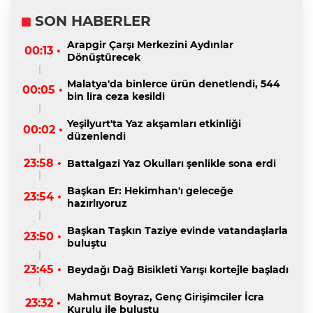
SON HABERLER
Arapgir Çarşı Merkezini Aydınlar
00:13 •
Dönüştürecek
Malatya'da binlerce ürün denetlendi, 544
00:05 •
bin lira ceza kesildi
Yeşilyurt'ta Yaz akşamları etkinliği
00:02 •
düzenlendi
23:58 •
Battalgazi Yaz Okulları şenlikle sona erdi
Başkan Er: Hekimhan'ı geleceğe
23:54 •
hazırlıyoruz
Başkan Taşkın Taziye evinde vatandaşlarla
23:50 •
buluştu
23:45 •
Beydağı Dağ Bisikleti Yarışı kortejle başladı
Mahmut Boyraz, Genç Girişimciler İcra
23:32 •
Kurulu ile buluştu