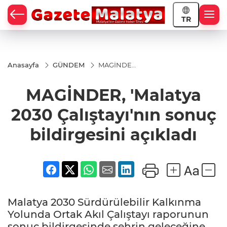
TR
Anasayfa
GÜNDEM
MAGİNDER,
'Malatya
2030
MAGİNDER, 'Malatya
Çalıştayı'nın
sonuç
bildirgesini
2030 Çalıştayı'nın sonuç
açıkladı
bildirgesini açıkladı
Malatya 2030 Sürdürülebilir Kalkınma
Yolunda Ortak Akıl Çalıştayı raporunun
sonuç bildirgesinde şehrin geleceğine