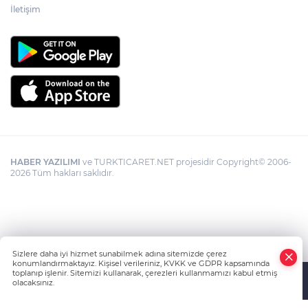
İletişim
HABER YAZILIMI
ve TURKTICARET.NET projesidir Copyright© 2006-
2026 Tüm hakları saklıdır.
Sizlere daha iyi hizmet sunabilmek adına sitemizde çerez
konumlandırmaktayız. Kişisel verileriniz, KVKK ve GDPR kapsamında
toplanıp işlenir. Sitemizi kullanarak, çerezleri kullanmamızı kabul etmiş
olacaksınız.
Anasayfa
Haber Ara
Yazarlar
İhbar Hattı