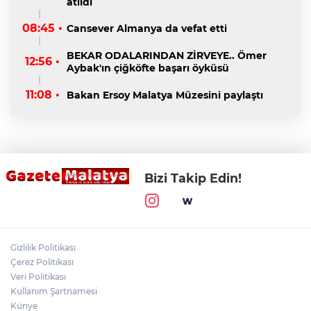
atıldı
08:45 •
Cansever Almanya da vefat etti
BEKAR ODALARINDAN ZİRVEYE.. Ömer
12:56 •
Aybak'ın çiğköfte başarı öyküsü
11:08 •
Bakan Ersoy Malatya Müzesini paylaştı
Bizi Takip Edin!
Gizlilik Politikası
Çerez Politikası
Veri Politikası
Kullanım Şartnamesi
Künye