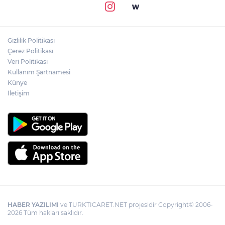
Gizlilik Politikası
Çerez Politikası
Veri Politikası
Kullanım Şartnamesi
Künye
İletişim
HABER YAZILIMI
ve TURKTICARET.NET projesidir Copyright© 2006-
2026 Tüm hakları saklıdır.