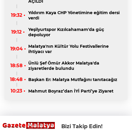
AÇILDI
Yıldırım Kaya CHP Yönetimine eğitim dersi
19:32 •
verdi
Yeşilyurtspor Kızılcahamam'da güç
19:12 •
depoluyor
Malatya'nın Kültür Yolu Festivallerine
19:04 •
ihtiyacı var
Ünlü Şef Ömür Akkor Malatya'da
18:58 •
ziyaretlerde bulundu
18:48 •
Başkan Er: Malatya Mutfağını tanıtacağız
10:23 •
Mahmut Boyraz’dan İYİ Parti’ye Ziyaret
Bizi Takip Edin!