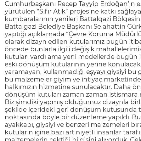
Cumhurbaşkanı Recep Tayyip Erdoğan’ın eş
yürütülen “Sıfır Atık” projesine katkı sağlay
kumbaralarının yenileri Battalgazi Bölgesine
Battalgazi Belediye Başkanı Selahattin Gü
yaptığı açıklamada “Çevre Koruma Müdürl
olarak dizayn edilen kutularımız bugün itiba
öncede bunlarla ilgili değişik mahalleleri
kutuları vardı ama yeni modellerde bugün i
eski dönüşüm kutularının yerine konulacakt
yaramayan, kullanmadığı eşyayı giysiyi bu
bu malzemeler giyim ve ihtiyaç marketinde t
halkımızın hizmetine sunulacaktır. Daha ö
dönüşüm kutuları zaman zaman istismara ne
Biz şimdiki yapmış olduğumuz dizaynla birl
şekilde içerideki geri dönüşüm kutusunda
noktasında böyle bir düzenleme yapıldı. Bu 
ayakkabı, giysiyi ve benzeri malzemeleri bı
kutuların içine bazı art niyetli insanlar tara
malzemelerin çektiği bilgisini alıyorduk. Ge