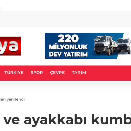
u
TÜRKİYE
SPOR
ÇEVRE
TARIM
arı yenilendi
i ve ayakkabı kumb