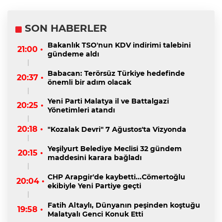
SON HABERLER
Bakanlık TSO'nun KDV indirimi talebini
21:00 •
gündeme aldı
Babacan: Terörsüz Türkiye hedefinde
20:37 •
önemli bir adım olacak
Yeni Parti Malatya il ve Battalgazi
20:25 •
Yönetimleri atandı
20:18 •
"Kozalak Devri" 7 Ağustos'ta Vizyonda
Yeşilyurt Belediye Meclisi 32 gündem
20:15 •
maddesini karara bağladı
CHP Arapgir'de kaybetti...Cömertoğlu
20:04 •
ekibiyle Yeni Partiye geçti
Fatih Altaylı, Dünyanın peşinden koştuğu
19:58 •
Malatyalı Genci Konuk Etti