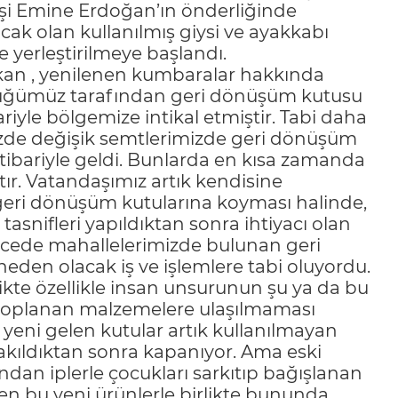
i Emine Erdoğan’ın önderliğinde
acak olan kullanılmış giysi ve ayakkabı
 yerleştirilmeye başlandı.
rkan , yenilenen kumbaralar hakkında
üğümüz tarafından geri dönüşüm kutusu
riyle bölgemize intikal etmiştir. Tabi daha
mizde değişik semtlerimizde geri dönüşüm
tibariyle geldi. Bunlarda en kısa zamanda
ır. Vatandaşımız artık kendisine
 geri dönüşüm kutularına koyması halinde,
asnifleri yapıldıktan sonra ihtiyacı olan
ncede mahallelerimizde bulunan geri
den olacak iş ve işlemlere tabi oluyordu.
ikte özellikle insan unsurunun şu ya da bu
 toplanan malzemelere ulaşılmaması
yeni gelen kutular artık kullanılmayan
rakıldıktan sonra kapanıyor. Ama eski
fından iplerle çocukları sarkıtıp bağışlanan
len bu yeni ürünlerle birlikte bununda