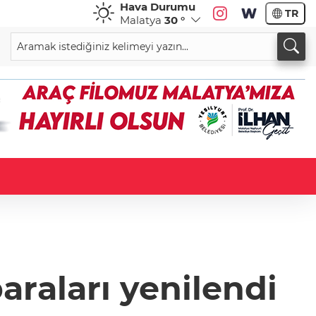
Hava Durumu
TR
Malatya
30 °
araları yenilendi