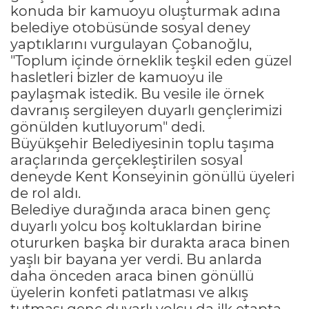
konuda bir kamuoyu oluşturmak adına
belediye otobüsünde sosyal deney
yaptıklarını vurgulayan Çobanoğlu,
"Toplum içinde örneklik teşkil eden güzel
hasletleri bizler de kamuoyu ile
paylaşmak istedik. Bu vesile ile örnek
davranış sergileyen duyarlı gençlerimizi
gönülden kutluyorum" dedi.
Büyükşehir Belediyesinin toplu taşıma
araçlarında gerçekleştirilen sosyal
deneyde Kent Konseyinin gönüllü üyeleri
de rol aldı.
Belediye durağında araca binen genç
duyarlı yolcu boş koltuklardan birine
otururken başka bir durakta araca binen
yaşlı bir bayana yer verdi. Bu anlarda
daha önceden araca binen gönüllü
üyelerin konfeti patlatması ve alkış
tutması genç duyarlı yolcu da ilk etapta