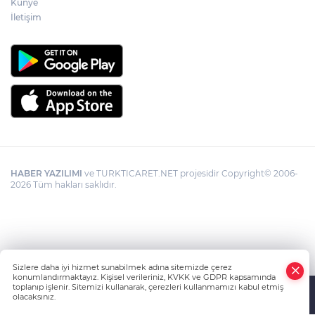
Künye
İletişim
HABER YAZILIMI
ve TURKTICARET.NET projesidir Copyright© 2006-
2026 Tüm hakları saklıdır.
Sizlere daha iyi hizmet sunabilmek adına sitemizde çerez
konumlandırmaktayız. Kişisel verileriniz, KVKK ve GDPR kapsamında
toplanıp işlenir. Sitemizi kullanarak, çerezleri kullanmamızı kabul etmiş
olacaksınız.
Anasayfa
Haber Ara
Yazarlar
İhbar Hattı