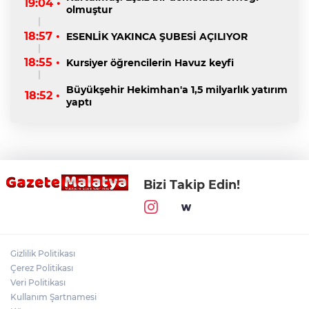
19:04 •
olmuştur
18:57 •
ESENLİK YAKINCA ŞUBESİ AÇILIYOR
18:55 •
Kursiyer öğrencilerin Havuz keyfi
Büyükşehir Hekimhan'a 1,5 milyarlık yatırım
18:52 •
yaptı
Bizi Takip Edin!
Gizlilik Politikası
Çerez Politikası
Veri Politikası
Kullanım Şartnamesi